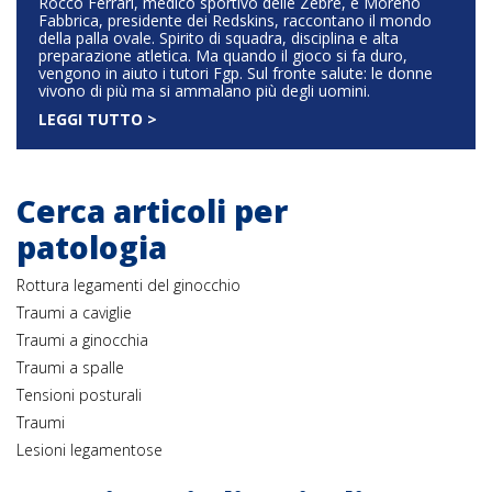
Rocco Ferrari, medico sportivo delle Zebre, e Moreno
Fabbrica, presidente dei Redskins, raccontano il mondo
della palla ovale. Spirito di squadra, disciplina e alta
preparazione atletica. Ma quando il gioco si fa duro,
vengono in aiuto i tutori Fgp. Sul fronte salute: le donne
vivono di più ma si ammalano più degli uomini.
LEGGI TUTTO >
Cerca articoli per
patologia
Rottura legamenti del ginocchio
Traumi a caviglie
Traumi a ginocchia
Traumi a spalle
Tensioni posturali
Traumi
Lesioni legamentose