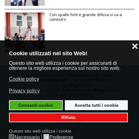
Con spalle forti e grande difesa si va a
canestro
❌
Cookie utilizzati nel sito Web!
Questo sito web utilizza i cookie per assicurarti di
ottenere la migliore esperienza sul nostro sito web.
FGP S.R.L.
Via A. Volta 3, 37062 Dossobuono (VR) - Italia
Cookie policy
Tel.
+39 045 8600867
- Fax +39 045 8600835
Email:
fgp@fgpsrl.it
Customer care FGP:
customer_care@fgpsrl.it
Privacy policy
C.F. e P.IVA: 03021630235
Consenti cookie
Accetta tutti i cookie
PRIVACY POLICY
Rifiuta
COOKIE POLICY
CREDITS
Questo sito web utilizza i cookie
Necessario
Preferenze