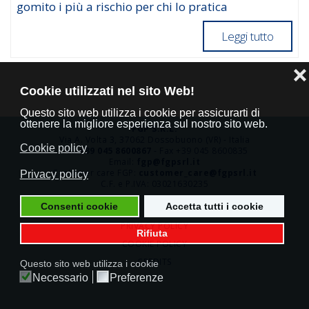
gomito i più a rischio per chi lo pratica
Leggi tutto
❌
Cookie utilizzati nel sito Web!
Questo sito web utilizza i cookie per assicurarti di
ottenere la migliore esperienza sul nostro sito web.
FGP S.R.L.
Via A. Volta 3, 37062 Dossobuono (VR) - Italia
Cookie policy
Tel.
+39 045 8600867
- Fax +39 045 8600835
Email:
fgp@fgpsrl.it
Customer care FGP:
customer_care@fgpsrl.it
Privacy policy
C.F. e P.IVA: 03021630235
Consenti cookie
Accetta tutti i cookie
PRIVACY POLICY
Rifiuta
COOKIE POLICY
CREDITS
Questo sito web utilizza i cookie
Necessario
Preferenze