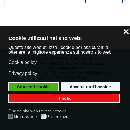
❌
Cookie utilizzati nel sito Web!
Questo sito web utilizza i cookie per assicurarti di
ottenere la migliore esperienza sul nostro sito web.
FGP S.R.L.
Via A. Volta 3, 37062 Dossobuono (VR) - Italia
Cookie policy
Tel.
+39 045 8600867
- Fax +39 045 8600835
Email:
fgp@fgpsrl.it
Customer care FGP:
customer_care@fgpsrl.it
Privacy policy
C.F. e P.IVA: 03021630235
Consenti cookie
Accetta tutti i cookie
PRIVACY POLICY
Rifiuta
COOKIE POLICY
CREDITS
Questo sito web utilizza i cookie
Necessario
Preferenze