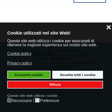
❌
Cookie utilizzati nel sito Web!
Questo sito web utilizza i cookie per assicurarti di
ottenere la migliore esperienza sul nostro sito web.
FGP S.R.L.
Via A. Volta 3, 37062 Dossobuono (VR) - Italia
Cookie policy
Tel.
+39 045 8600867
- Fax +39 045 8600835
Email:
fgp@fgpsrl.it
Customer care FGP:
customer_care@fgpsrl.it
Privacy policy
C.F. e P.IVA: 03021630235
Consenti cookie
Accetta tutti i cookie
PRIVACY POLICY
Rifiuta
COOKIE POLICY
CREDITS
Questo sito web utilizza i cookie
Necessario
Preferenze